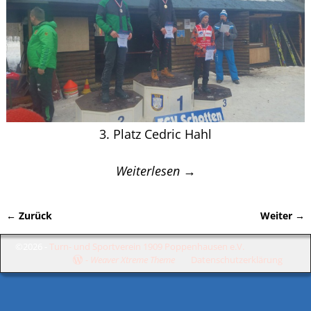
3. Platz Cedric Hahl
Weiterlesen →
← Zurück
Weiter →
Bilder-Navigation
©2026 -
Turn- und Sportverein 1909 Poppenhausen e.V.
-
Weaver Xtreme Theme
Datenschutzerklärung